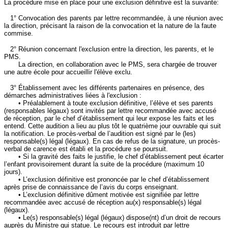
La procédure mise en place pour une exclusion définitive est la suivante:
1° Convocation des parents par lettre recommandée, à une réunion avec
la direction, précisant la raison de la convocation et la nature de la faute
commise.
2° Réunion concernant l'exclusion entre la direction, les parents, et le
PMS.
La direction, en collaboration avec le PMS, sera chargée de trouver
une autre école pour accueillir l'élève exclu.
3° Établissement avec les différents partenaires en présence, des
démarches administratives liées à l'exclusion :
• Préalablement à toute exclusion définitive, l’élève et ses parents
(responsables légaux) sont invités par lettre recommandée avec accusé
de réception, par le chef d’établissement qui leur expose les faits et les
entend. Cette audition a lieu au plus tôt le quatrième jour ouvrable qui suit
la notification. Le procès-verbal de l’audition est signé par le (les)
responsable(s) légal (légaux). En cas de refus de la signature, un procès-
verbal de carence est établi et la procédure se poursuit.
• Si la gravité des faits le justifie, le chef d’établissement peut écarter
l’enfant provisoirement durant la suite de la procédure (maximum 10
jours).
• L’exclusion définitive est prononcée par le chef d’établissement
après prise de connaissance de l’avis du corps enseignant.
• L’exclusion définitive dûment motivée est signifiée par lettre
recommandée avec accusé de réception au(x) responsable(s) légal
(légaux).
• Le(s) responsable(s) légal (légaux) dispose(nt) d’un droit de recours
auprès du Ministre qui statue. Le recours est introduit par lettre