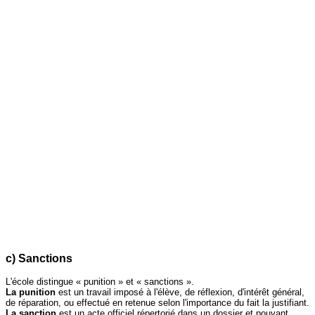
c) Sanctions
L'école distingue « punition » et « sanctions ».
La punition
est un travail imposé à l'élève, de réflexion, d'intérêt général,
de réparation, ou effectué en retenue selon l'importance du fait la justifiant.
La sanction
est un acte officiel répertorié dans un dossier et pouvant