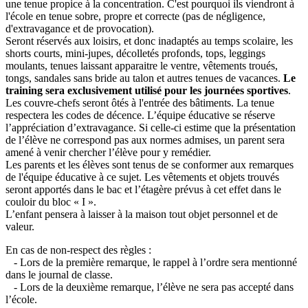
une tenue propice à la concentration. C'est pourquoi ils viendront à
l'école en tenue sobre, propre et correcte (pas de négligence,
d'extravagance et de provocation).
Seront réservés aux loisirs, et donc inadaptés au temps scolaire, les
shorts courts, mini-jupes, décolletés profonds, tops, leggings
moulants, tenues laissant apparaitre le ventre, vêtements troués,
tongs, sandales sans bride au talon et autres tenues de vacances.
Le
training sera exclusivement utilisé pour les journées sportives
.
Les couvre-chefs seront ôtés à l'entrée des bâtiments. La tenue
respectera les codes de décence. L’équipe éducative se réserve
l’appréciation d’extravagance. Si celle-ci estime que la présentation
de l’élève ne correspond pas aux normes admises, un parent sera
amené à venir chercher l’élève pour y remédier.
Les parents et les élèves sont tenus de se conformer aux remarques
de l'équipe éducative à ce sujet. Les vêtements et objets trouvés
seront apportés dans le bac et l’étagère prévus à cet effet dans le
couloir du bloc « I ».
L’enfant pensera à laisser à la maison tout objet personnel et de
valeur.
En cas de non-respect des règles :
- Lors de la première remarque, le rappel à l’ordre sera mentionné
dans le journal de classe.
- Lors de la deuxième remarque, l’élève ne sera pas accepté dans
l’école.