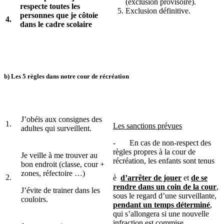
(exclusion provisoire).
respecte toutes les
Exclusion définitive.
personnes que je côtoie
4.
dans le cadre scolaire
b) Les 5 règles dans notre cour de récréation
J’obéis aux consignes des
1.
Les sanctions prévues
adultes qui surveillent.
- En cas de non-respect des
règles propres à la cour de
Je veille à me trouver au
récréation, les enfants sont tenus
bon endroit (classe, cour +
zones, réfectoire …)
2.
è
d’arrêter de jouer
et
de se
rendre dans un coin de la cour
,
J’évite de trainer dans les
sous le regard d’une surveillante,
couloirs.
pendant un temps déterminé
,
qui s’allongera si une nouvelle
infraction est commise.