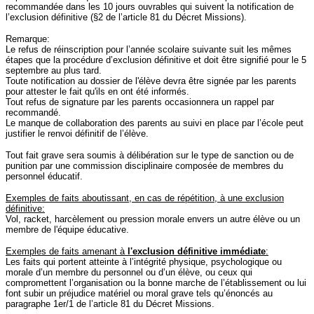
recommandée dans les 10 jours ouvrables qui suivent la notification de
l’exclusion définitive (§2 de l’article 81 du Décret Missions).
Remarque:
Le refus de réinscription pour l’année scolaire suivante suit les mêmes
étapes que la procédure d’exclusion définitive et doit être signifié pour le 5
septembre au plus tard.
Toute notification au dossier de l'élève devra être signée par les parents
pour attester le fait qu'ils en ont été informés.
Tout refus de signature par les parents occasionnera un rappel par
recommandé.
Le manque de collaboration des parents au suivi en place par l’école peut
justifier le renvoi définitif de l’élève.
Tout fait grave sera soumis à délibération sur le type de sanction ou de
punition par une commission disciplinaire composée de membres du
personnel éducatif.
Exemples de faits aboutissant, en cas de répétition, à une exclusion
définitive:
Vol, racket, harcèlement ou pression morale envers un autre élève ou un
membre de l'équipe éducative.
Exemples de faits amenant à
l'exclusion définitive immédiate
:
Les faits qui portent atteinte à l’intégrité physique, psychologique ou
morale d’un membre du personnel ou d’un élève, ou ceux qui
compromettent l’organisation ou la bonne marche de l’établissement ou lui
font subir un préjudice matériel ou moral grave tels qu’énoncés au
paragraphe 1er/1 de l’article 81 du Décret Missions.